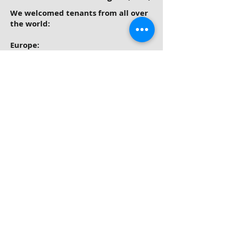
We welcomed tenants from all over
the world:
Europe:
Belgium
England
France
Martinique
Guyanne
Tahiti
Germany
Holland
Ireland
Italy
Portugal
Romania
Spain
Sweden
Swiss
Americas: