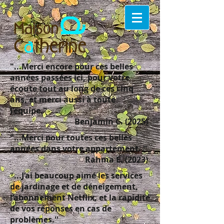
"...
Merci encore pour ces belles
années passées ici, pour votre
écoute tout au long de ces cinq
ans, et merci aussi à toute
l’équipe.
''
Benjamin C. (2025)
"...
Merci pour toutes ces belles
années dans votre appartement.
''
Rahma E. (2023)
"...J
’ai beaucoup aimé les services
de jardinage et de déneigement,
l’abonnement Netflix, et la rapidité
de vos réponses en cas de
problèmes.
''