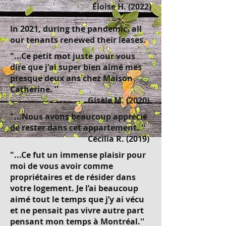
Éloise H. (2022)
In 2021, during the pandemic, all
our tenants renewed their leases.
"...
Ce petit mot juste pour vous
dire que j'ai super bien aimé mes
presque deux ans chez Maison
Catherine.
''
Gisèle M. (2020)
"...Nous avons beaucoup apprécié
de rester dans cet appartement. ''
Cécilia R. (2019)
"...Ce fut un immense plaisir pour
moi de vous avoir comme
propriétaires et de résider dans
votre logement. Je l’ai beaucoup
aimé tout le temps que j’y ai vécu
et ne pensait pas vivre autre part
pensant mon temps à Montréal.''